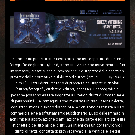
Le immagini presenti su questo sito, incluse copertine di album e
fotografie degli artisti/band, sono utilizzate esclusivamente a fini
informativi, didattici e/o di recensione, nel rispetto delle eccezioni
previste dalla normativa sul diritto d’autore (art. 70 L. 633/1941 e
s.m.i.). Tutti i diritti restano di proprietà dei rispettivi titolari
(autori/fotografi, etichette, editori, agenzie). Le fotografie di
persone possono essere soggette a ulteriori diritti di immagine e
di personalità. Le immagini sono mostrate in risoluzione ridotta,
con attribuzione quando disponibile, e non sono destinate a uso
commerciale né a sfruttamento pubblicitario. L’uso delle immagini
non implica approvazione o affiliazione da parte degli artisti, delle
etichette o dei titolari dei diritti. Se ritieni che un contenuto violi
diritti di terzi, contattaci: provvederemo alla verifica e, se del