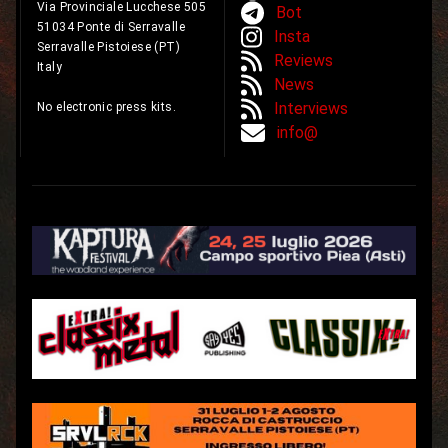
Via Provinciale Lucchese 505
Bot
51034 Ponte di Serravalle
Insta
Serravalle Pistoiese (PT)
Reviews
Italy
News
Interviews
No electronic press kits.
info@