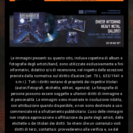
Le immagini presenti su questo sito, incluse copertine di album e
fotografie degli artisti/band, sono utilizzate esclusivamente a fini
informativi, didattici e/o di recensione, nel rispetto delle eccezioni
previste dalla normativa sul diritto d’autore (art. 70 L. 633/1941 e
s.m.i.). Tutti i diritti restano di proprietà dei rispettivi titolari
(autori/fotografi, etichette, editori, agenzie). Le fotografie di
persone possono essere soggette a ulteriori diritti di immagine e
di personalità. Le immagini sono mostrate in risoluzione ridotta,
con attribuzione quando disponibile, e non sono destinate a uso
commerciale né a sfruttamento pubblicitario. L’uso delle immagini
non implica approvazione o affiliazione da parte degli artisti, delle
etichette o dei titolari dei diritti. Se ritieni che un contenuto violi
diritti di terzi, contattaci: provvederemo alla verifica e, se del