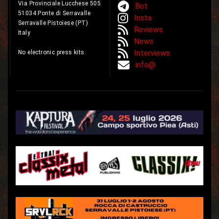
Via Provinciale Lucchese 505
Bot
51034 Ponte di Serravalle
Insta
Serravalle Pistoiese (PT)
Reviews
Italy
News
Interviews
No electronic press kits.
info@