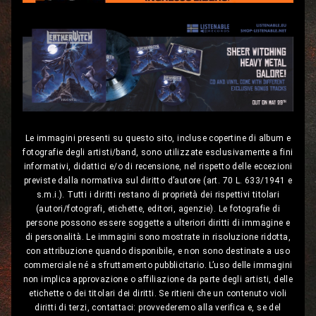
Le immagini presenti su questo sito, incluse copertine di album e
fotografie degli artisti/band, sono utilizzate esclusivamente a fini
informativi, didattici e/o di recensione, nel rispetto delle eccezioni
previste dalla normativa sul diritto d’autore (art. 70 L. 633/1941 e
s.m.i.). Tutti i diritti restano di proprietà dei rispettivi titolari
(autori/fotografi, etichette, editori, agenzie). Le fotografie di
persone possono essere soggette a ulteriori diritti di immagine e
di personalità. Le immagini sono mostrate in risoluzione ridotta,
con attribuzione quando disponibile, e non sono destinate a uso
commerciale né a sfruttamento pubblicitario. L’uso delle immagini
non implica approvazione o affiliazione da parte degli artisti, delle
etichette o dei titolari dei diritti. Se ritieni che un contenuto violi
diritti di terzi, contattaci: provvederemo alla verifica e, se del