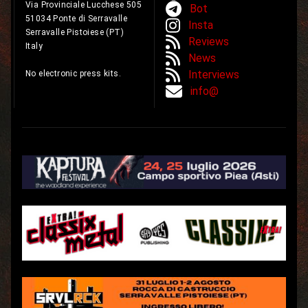
Via Provinciale Lucchese 505
Bot
51034 Ponte di Serravalle
Insta
Serravalle Pistoiese (PT)
Reviews
Italy
News
Interviews
No electronic press kits.
info@