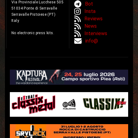
Via Provinciale Lucchese 505
Bot
51034 Ponte di Serravalle
Insta
Serravalle Pistoiese (PT)
Reviews
Italy
News
Interviews
No electronic press kits.
info@