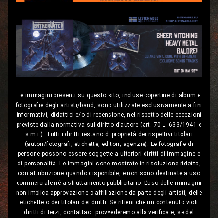
Le immagini presenti su questo sito, incluse copertine di album e
fotografie degli artisti/band, sono utilizzate esclusivamente a fini
informativi, didattici e/o di recensione, nel rispetto delle eccezioni
previste dalla normativa sul diritto d’autore (art. 70 L. 633/1941 e
s.m.i.). Tutti i diritti restano di proprietà dei rispettivi titolari
(autori/fotografi, etichette, editori, agenzie). Le fotografie di
persone possono essere soggette a ulteriori diritti di immagine e
di personalità. Le immagini sono mostrate in risoluzione ridotta,
con attribuzione quando disponibile, e non sono destinate a uso
commerciale né a sfruttamento pubblicitario. L’uso delle immagini
non implica approvazione o affiliazione da parte degli artisti, delle
etichette o dei titolari dei diritti. Se ritieni che un contenuto violi
diritti di terzi, contattaci: provvederemo alla verifica e, se del