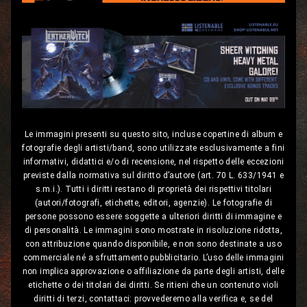
Le immagini presenti su questo sito, incluse copertine di album e
fotografie degli artisti/band, sono utilizzate esclusivamente a fini
informativi, didattici e/o di recensione, nel rispetto delle eccezioni
previste dalla normativa sul diritto d’autore (art. 70 L. 633/1941 e
s.m.i.). Tutti i diritti restano di proprietà dei rispettivi titolari
(autori/fotografi, etichette, editori, agenzie). Le fotografie di
persone possono essere soggette a ulteriori diritti di immagine e
di personalità. Le immagini sono mostrate in risoluzione ridotta,
con attribuzione quando disponibile, e non sono destinate a uso
commerciale né a sfruttamento pubblicitario. L’uso delle immagini
non implica approvazione o affiliazione da parte degli artisti, delle
etichette o dei titolari dei diritti. Se ritieni che un contenuto violi
diritti di terzi, contattaci: provvederemo alla verifica e, se del