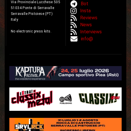
Via Provinciale Lucchese 505
Bot
51034 Ponte di Serravalle
Insta
Serravalle Pistoiese (PT)
Reviews
Italy
News
Interviews
No electronic press kits.
info@