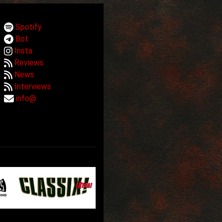
Spotify
Bot
Insta
Reviews
News
Interviews
info@