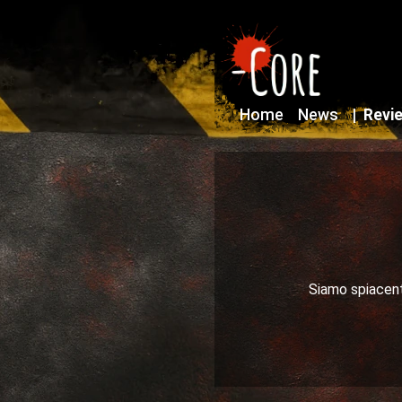
Home
News
|
Revi
Siamo spiacenti