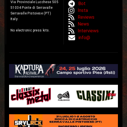
Via Provinciale Lucchese 505
Bot
51034 Ponte di Serravalle
Insta
Serravalle Pistoiese (PT)
Reviews
Italy
News
Interviews
No electronic press kits.
info@