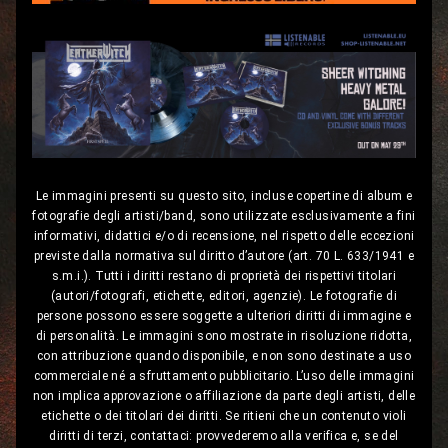
Le immagini presenti su questo sito, incluse copertine di album e
fotografie degli artisti/band, sono utilizzate esclusivamente a fini
informativi, didattici e/o di recensione, nel rispetto delle eccezioni
previste dalla normativa sul diritto d’autore (art. 70 L. 633/1941 e
s.m.i.). Tutti i diritti restano di proprietà dei rispettivi titolari
(autori/fotografi, etichette, editori, agenzie). Le fotografie di
persone possono essere soggette a ulteriori diritti di immagine e
di personalità. Le immagini sono mostrate in risoluzione ridotta,
con attribuzione quando disponibile, e non sono destinate a uso
commerciale né a sfruttamento pubblicitario. L’uso delle immagini
non implica approvazione o affiliazione da parte degli artisti, delle
etichette o dei titolari dei diritti. Se ritieni che un contenuto violi
diritti di terzi, contattaci: provvederemo alla verifica e, se del