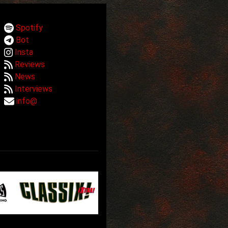
Spotify
Bot
Insta
Reviews
News
Interviews
info@