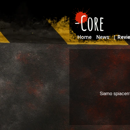
Home
News
|
Revi
Siamo spiacenti