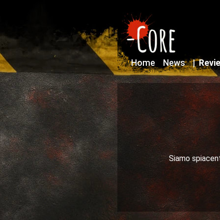
Home
News
|
Revi
Siamo spiacenti