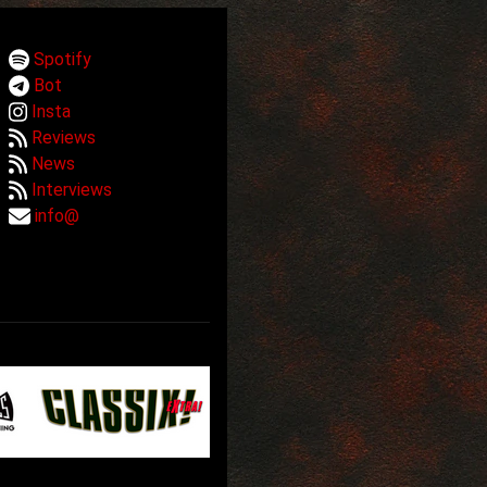
Spotify
Bot
Insta
Reviews
News
Interviews
info@