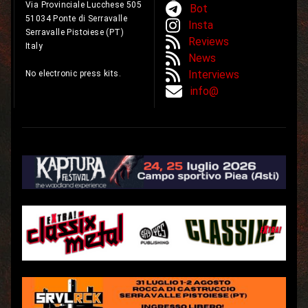
Via Provinciale Lucchese 505
Bot
51034 Ponte di Serravalle
Insta
Serravalle Pistoiese (PT)
Reviews
Italy
News
Interviews
No electronic press kits.
info@