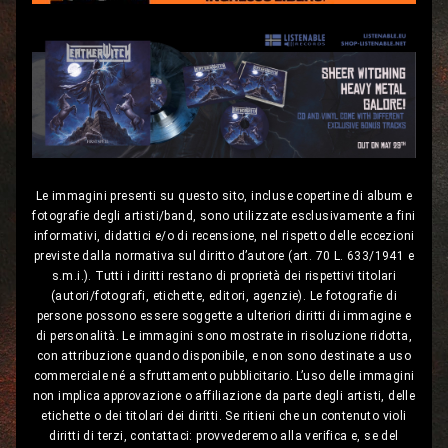
Le immagini presenti su questo sito, incluse copertine di album e
fotografie degli artisti/band, sono utilizzate esclusivamente a fini
informativi, didattici e/o di recensione, nel rispetto delle eccezioni
previste dalla normativa sul diritto d’autore (art. 70 L. 633/1941 e
s.m.i.). Tutti i diritti restano di proprietà dei rispettivi titolari
(autori/fotografi, etichette, editori, agenzie). Le fotografie di
persone possono essere soggette a ulteriori diritti di immagine e
di personalità. Le immagini sono mostrate in risoluzione ridotta,
con attribuzione quando disponibile, e non sono destinate a uso
commerciale né a sfruttamento pubblicitario. L’uso delle immagini
non implica approvazione o affiliazione da parte degli artisti, delle
etichette o dei titolari dei diritti. Se ritieni che un contenuto violi
diritti di terzi, contattaci: provvederemo alla verifica e, se del