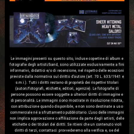
Le immagini presenti su questo sito, incluse copertine di album e
fotografie degli artisti/band, sono utilizzate esclusivamente a fini
informativi, didattici e/o di recensione, nel rispetto delle eccezioni
previste dalla normativa sul diritto d’autore (art. 70 L. 633/1941 e
s.m.i.). Tutti i diritti restano di proprietà dei rispettivi titolari
(autori/fotografi, etichette, editori, agenzie). Le fotografie di
persone possono essere soggette a ulteriori diritti di immagine e
di personalità. Le immagini sono mostrate in risoluzione ridotta,
con attribuzione quando disponibile, e non sono destinate a uso
commerciale né a sfruttamento pubblicitario. L’uso delle immagini
non implica approvazione o affiliazione da parte degli artisti, delle
etichette o dei titolari dei diritti. Se ritieni che un contenuto violi
diritti di terzi, contattaci: provvederemo alla verifica e, se del