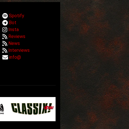
Spotify
Bot
Insta
Reviews
News
Interviews
info@