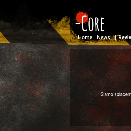
Home
News
|
Revi
Siamo spiacenti