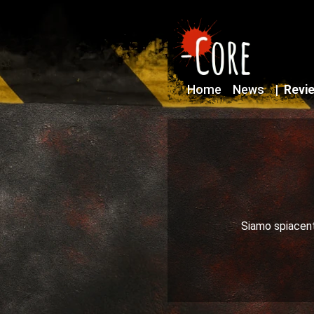
Home
News
|
Revi
Siamo spiacenti