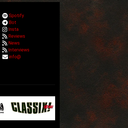
Spotify
Bot
Insta
Reviews
News
Interviews
info@