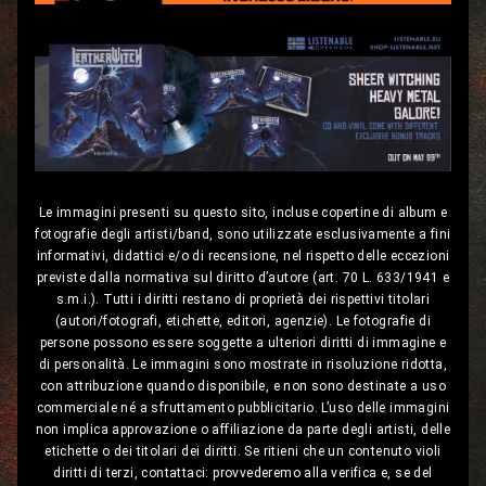
Le immagini presenti su questo sito, incluse copertine di album e
fotografie degli artisti/band, sono utilizzate esclusivamente a fini
informativi, didattici e/o di recensione, nel rispetto delle eccezioni
previste dalla normativa sul diritto d’autore (art. 70 L. 633/1941 e
s.m.i.). Tutti i diritti restano di proprietà dei rispettivi titolari
(autori/fotografi, etichette, editori, agenzie). Le fotografie di
persone possono essere soggette a ulteriori diritti di immagine e
di personalità. Le immagini sono mostrate in risoluzione ridotta,
con attribuzione quando disponibile, e non sono destinate a uso
commerciale né a sfruttamento pubblicitario. L’uso delle immagini
non implica approvazione o affiliazione da parte degli artisti, delle
etichette o dei titolari dei diritti. Se ritieni che un contenuto violi
diritti di terzi, contattaci: provvederemo alla verifica e, se del