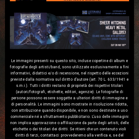
Le immagini presenti su questo sito, incluse copertine di album e
fotografie degli artisti/band, sono utilizzate esclusivamente a fini
informativi, didattici e/o di recensione, nel rispetto delle eccezioni
previste dalla normativa sul diritto d’autore (art. 70 L. 633/1941 e
s.m.i.). Tutti i diritti restano di proprietà dei rispettivi titolari
(autori/fotografi, etichette, editori, agenzie). Le fotografie di
persone possono essere soggette a ulteriori diritti di immagine e
di personalità. Le immagini sono mostrate in risoluzione ridotta,
con attribuzione quando disponibile, e non sono destinate a uso
commerciale né a sfruttamento pubblicitario. L’uso delle immagini
non implica approvazione o affiliazione da parte degli artisti, delle
etichette o dei titolari dei diritti. Se ritieni che un contenuto violi
diritti di terzi, contattaci: provvederemo alla verifica e, se del