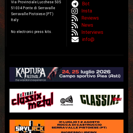
Via Provinciale Lucchese 505
Bot
51034 Ponte di Serravalle
Insta
Serravalle Pistoiese (PT)
Reviews
Italy
News
Interviews
No electronic press kits.
info@