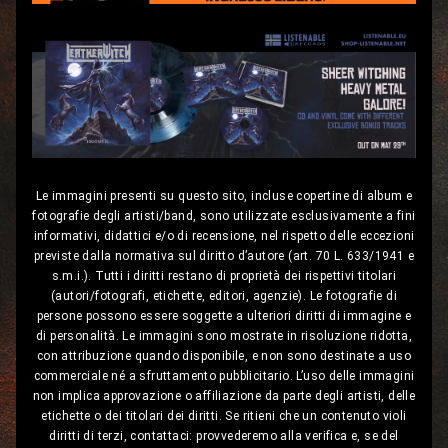
Le immagini presenti su questo sito, incluse copertine di album e
fotografie degli artisti/band, sono utilizzate esclusivamente a fini
informativi, didattici e/o di recensione, nel rispetto delle eccezioni
previste dalla normativa sul diritto d’autore (art. 70 L. 633/1941 e
s.m.i.). Tutti i diritti restano di proprietà dei rispettivi titolari
(autori/fotografi, etichette, editori, agenzie). Le fotografie di
persone possono essere soggette a ulteriori diritti di immagine e
di personalità. Le immagini sono mostrate in risoluzione ridotta,
con attribuzione quando disponibile, e non sono destinate a uso
commerciale né a sfruttamento pubblicitario. L’uso delle immagini
non implica approvazione o affiliazione da parte degli artisti, delle
etichette o dei titolari dei diritti. Se ritieni che un contenuto violi
diritti di terzi, contattaci: provvederemo alla verifica e, se del