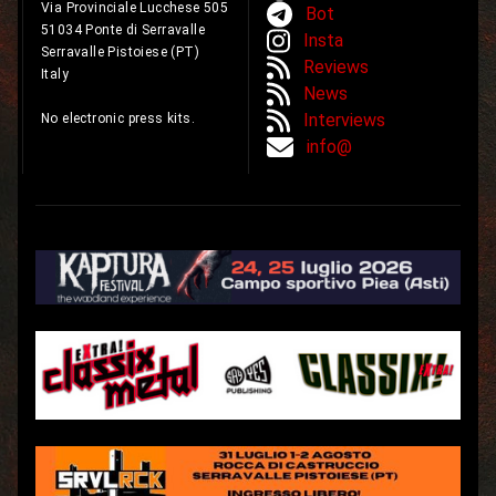
Via Provinciale Lucchese 505
Bot
51034 Ponte di Serravalle
Insta
Serravalle Pistoiese (PT)
Reviews
Italy
News
Interviews
No electronic press kits.
info@