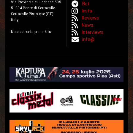
Via Provinciale Lucchese 505
Bot
51034 Ponte di Serravalle
Insta
Serravalle Pistoiese (PT)
Reviews
Italy
News
Interviews
No electronic press kits.
info@