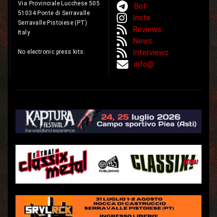
Via Provinciale Lucchese 505
Bot
51034 Ponte di Serravalle
Insta
Serravalle Pistoiese (PT)
Reviews
Italy
News
Interviews
No electronic press kits.
info@