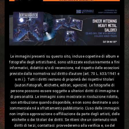
Le immagini presenti su questo sito, incluse copertine di album e
fotografie degli artisti/band, sono utilizzate esclusivamente a fini
informativi, didattici e/o di recensione, nel rispetto delle eccezioni
previste dalla normativa sul diritto d’autore (art. 70 L. 633/1941 e
s.m.i.). Tutti i diritti restano di proprietà dei rispettivi titolari
(autori/fotografi, etichette, editori, agenzie). Le fotografie di
persone possono essere soggette a ulteriori diritti di immagine e
di personalità. Le immagini sono mostrate in risoluzione ridotta,
con attribuzione quando disponibile, e non sono destinate a uso
commerciale né a sfruttamento pubblicitario. L’uso delle immagini
non implica approvazione o affiliazione da parte degli artisti, delle
etichette o dei titolari dei diritti. Se ritieni che un contenuto violi
diritti di terzi, contattaci: provvederemo alla verifica e, se del