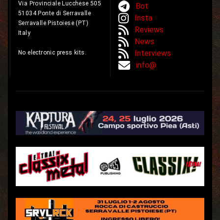
Via Provinciale Lucchese 505
Bot
51034 Ponte di Serravalle
Insta
Serravalle Pistoiese (PT)
Reviews
Italy
News
Interviews
No electronic press kits.
info@