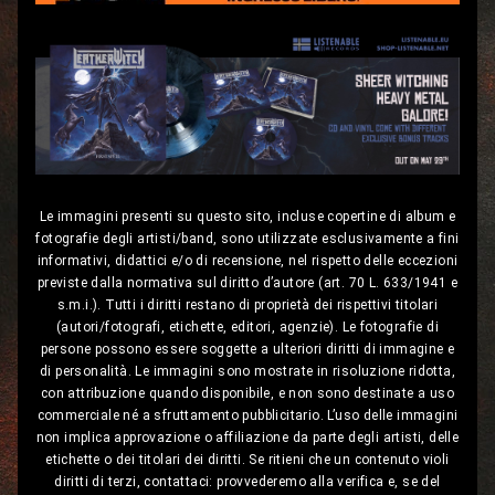
Le immagini presenti su questo sito, incluse copertine di album e
fotografie degli artisti/band, sono utilizzate esclusivamente a fini
informativi, didattici e/o di recensione, nel rispetto delle eccezioni
previste dalla normativa sul diritto d’autore (art. 70 L. 633/1941 e
s.m.i.). Tutti i diritti restano di proprietà dei rispettivi titolari
(autori/fotografi, etichette, editori, agenzie). Le fotografie di
persone possono essere soggette a ulteriori diritti di immagine e
di personalità. Le immagini sono mostrate in risoluzione ridotta,
con attribuzione quando disponibile, e non sono destinate a uso
commerciale né a sfruttamento pubblicitario. L’uso delle immagini
non implica approvazione o affiliazione da parte degli artisti, delle
etichette o dei titolari dei diritti. Se ritieni che un contenuto violi
diritti di terzi, contattaci: provvederemo alla verifica e, se del