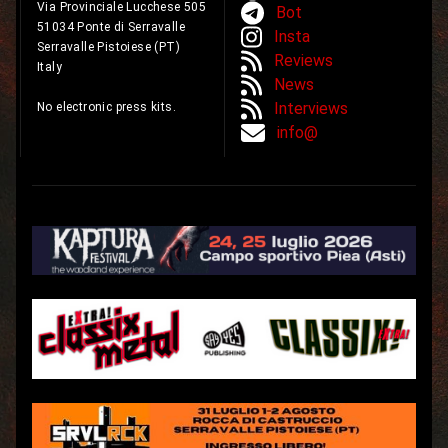
Via Provinciale Lucchese 505
Bot
51034 Ponte di Serravalle
Insta
Serravalle Pistoiese (PT)
Reviews
Italy
News
Interviews
No electronic press kits.
info@