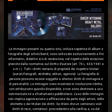
Le immagini presenti su questo sito, incluse copertine di album e
fotografie degli artisti/band, sono utilizzate esclusivamente a fini
informativi, didattici e/o di recensione, nel rispetto delle eccezioni
previste dalla normativa sul diritto d’autore (art. 70 L. 633/1941 e
s.m.i.). Tutti i diritti restano di proprietà dei rispettivi titolari
(autori/fotografi, etichette, editori, agenzie). Le fotografie di
persone possono essere soggette a ulteriori diritti di immagine e
di personalità. Le immagini sono mostrate in risoluzione ridotta,
con attribuzione quando disponibile, e non sono destinate a uso
commerciale né a sfruttamento pubblicitario. L’uso delle immagini
non implica approvazione o affiliazione da parte degli artisti, delle
etichette o dei titolari dei diritti. Se ritieni che un contenuto violi
diritti di terzi, contattaci: provvederemo alla verifica e, se del