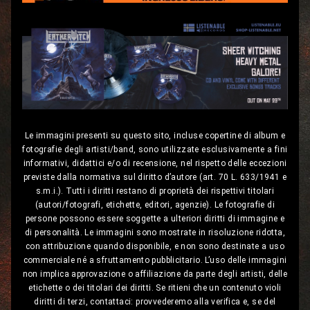
Le immagini presenti su questo sito, incluse copertine di album e
fotografie degli artisti/band, sono utilizzate esclusivamente a fini
informativi, didattici e/o di recensione, nel rispetto delle eccezioni
previste dalla normativa sul diritto d’autore (art. 70 L. 633/1941 e
s.m.i.). Tutti i diritti restano di proprietà dei rispettivi titolari
(autori/fotografi, etichette, editori, agenzie). Le fotografie di
persone possono essere soggette a ulteriori diritti di immagine e
di personalità. Le immagini sono mostrate in risoluzione ridotta,
con attribuzione quando disponibile, e non sono destinate a uso
commerciale né a sfruttamento pubblicitario. L’uso delle immagini
non implica approvazione o affiliazione da parte degli artisti, delle
etichette o dei titolari dei diritti. Se ritieni che un contenuto violi
diritti di terzi, contattaci: provvederemo alla verifica e, se del