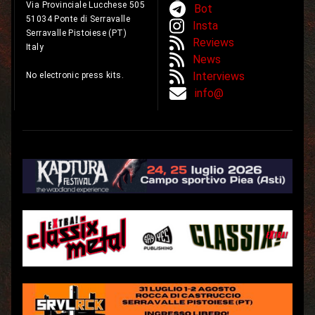
Via Provinciale Lucchese 505
Bot
51034 Ponte di Serravalle
Insta
Serravalle Pistoiese (PT)
Reviews
Italy
News
Interviews
No electronic press kits.
info@