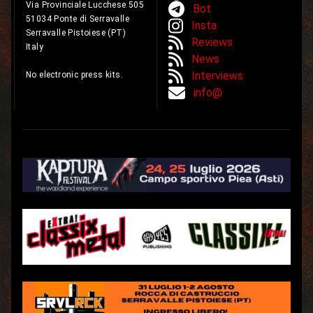
Via Provinciale Lucchese 505
Bot
51034 Ponte di Serravalle
Insta
Serravalle Pistoiese (PT)
Reviews
Italy
News
Interviews
No electronic press kits.
info@