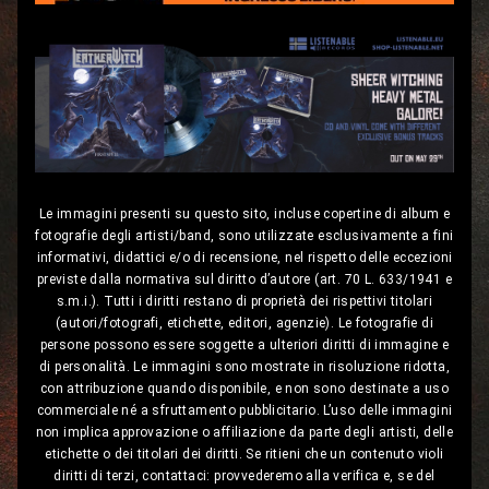
Le immagini presenti su questo sito, incluse copertine di album e
fotografie degli artisti/band, sono utilizzate esclusivamente a fini
informativi, didattici e/o di recensione, nel rispetto delle eccezioni
previste dalla normativa sul diritto d’autore (art. 70 L. 633/1941 e
s.m.i.). Tutti i diritti restano di proprietà dei rispettivi titolari
(autori/fotografi, etichette, editori, agenzie). Le fotografie di
persone possono essere soggette a ulteriori diritti di immagine e
di personalità. Le immagini sono mostrate in risoluzione ridotta,
con attribuzione quando disponibile, e non sono destinate a uso
commerciale né a sfruttamento pubblicitario. L’uso delle immagini
non implica approvazione o affiliazione da parte degli artisti, delle
etichette o dei titolari dei diritti. Se ritieni che un contenuto violi
diritti di terzi, contattaci: provvederemo alla verifica e, se del