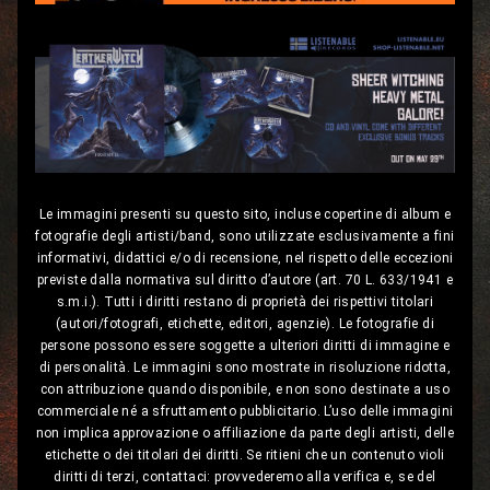
Le immagini presenti su questo sito, incluse copertine di album e
fotografie degli artisti/band, sono utilizzate esclusivamente a fini
informativi, didattici e/o di recensione, nel rispetto delle eccezioni
previste dalla normativa sul diritto d’autore (art. 70 L. 633/1941 e
s.m.i.). Tutti i diritti restano di proprietà dei rispettivi titolari
(autori/fotografi, etichette, editori, agenzie). Le fotografie di
persone possono essere soggette a ulteriori diritti di immagine e
di personalità. Le immagini sono mostrate in risoluzione ridotta,
con attribuzione quando disponibile, e non sono destinate a uso
commerciale né a sfruttamento pubblicitario. L’uso delle immagini
non implica approvazione o affiliazione da parte degli artisti, delle
etichette o dei titolari dei diritti. Se ritieni che un contenuto violi
diritti di terzi, contattaci: provvederemo alla verifica e, se del