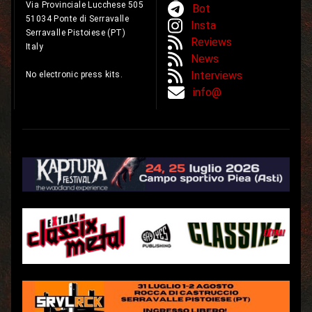
Via Provinciale Lucchese 505
Bot
51034 Ponte di Serravalle
Insta
Serravalle Pistoiese (PT)
Reviews
Italy
News
Interviews
No electronic press kits.
info@