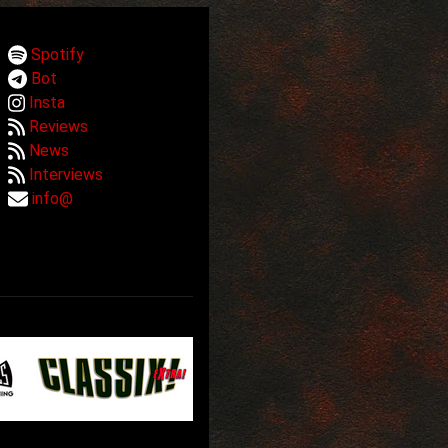
Spotify
Bot
Insta
Reviews
News
Interviews
info@