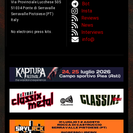
Via Provinciale Lucchese 505
Bot
51034 Ponte di Serravalle
Insta
Serravalle Pistoiese (PT)
Reviews
Italy
News
Interviews
No electronic press kits.
info@