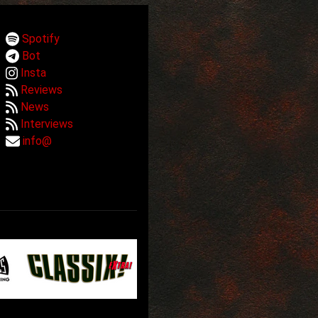
Spotify
Bot
Insta
Reviews
News
Interviews
info@