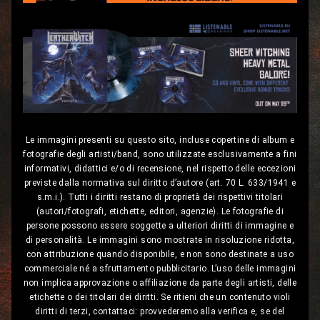
Le immagini presenti su questo sito, incluse copertine di album e
fotografie degli artisti/band, sono utilizzate esclusivamente a fini
informativi, didattici e/o di recensione, nel rispetto delle eccezioni
previste dalla normativa sul diritto d’autore (art. 70 L. 633/1941 e
s.m.i.). Tutti i diritti restano di proprietà dei rispettivi titolari
(autori/fotografi, etichette, editori, agenzie). Le fotografie di
persone possono essere soggette a ulteriori diritti di immagine e
di personalità. Le immagini sono mostrate in risoluzione ridotta,
con attribuzione quando disponibile, e non sono destinate a uso
commerciale né a sfruttamento pubblicitario. L’uso delle immagini
non implica approvazione o affiliazione da parte degli artisti, delle
etichette o dei titolari dei diritti. Se ritieni che un contenuto violi
diritti di terzi, contattaci: provvederemo alla verifica e, se del