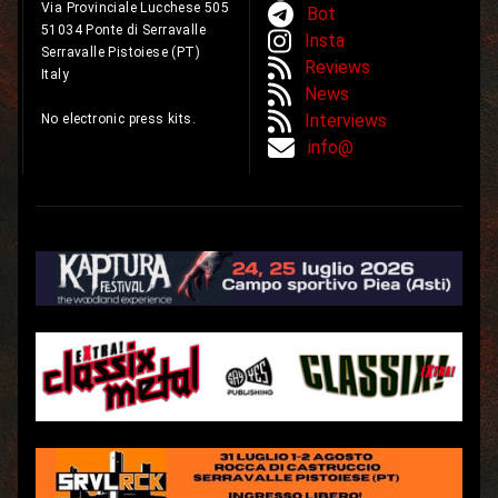
Via Provinciale Lucchese 505
Bot
51034 Ponte di Serravalle
Insta
Serravalle Pistoiese (PT)
Reviews
Italy
News
Interviews
No electronic press kits.
info@