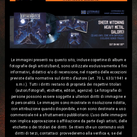
Le immagini presenti su questo sito, incluse copertine di album e
fotografie degli artisti/band, sono utilizzate esclusivamente a fini
informativi, didattici e/o di recensione, nel rispetto delle eccezioni
previste dalla normativa sul diritto d’autore (art. 70 L. 633/1941 e
s.m.i.). Tutti i diritti restano di proprietà dei rispettivi titolari
(autori/fotografi, etichette, editori, agenzie). Le fotografie di
persone possono essere soggette a ulteriori diritti di immagine e
di personalità. Le immagini sono mostrate in risoluzione ridotta,
con attribuzione quando disponibile, e non sono destinate a uso
commerciale né a sfruttamento pubblicitario. L’uso delle immagini
non implica approvazione o affiliazione da parte degli artisti, delle
etichette o dei titolari dei diritti. Se ritieni che un contenuto violi
diritti di terzi, contattaci: provvederemo alla verifica e, se del