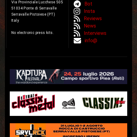
Via Provinciale Lucchese 505
Bot
51034 Ponte di Serravalle
Insta
Serravalle Pistoiese (PT)
Reviews
Italy
News
Interviews
No electronic press kits.
info@