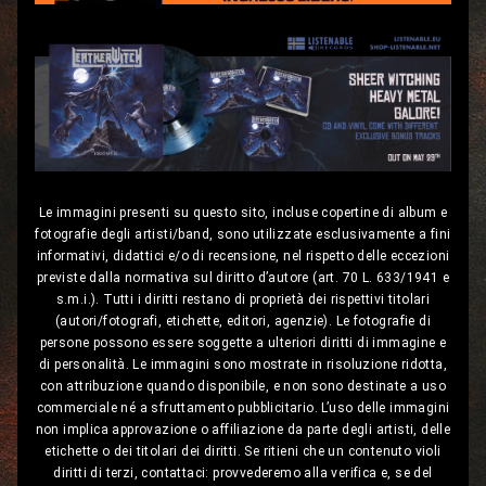
Le immagini presenti su questo sito, incluse copertine di album e
fotografie degli artisti/band, sono utilizzate esclusivamente a fini
informativi, didattici e/o di recensione, nel rispetto delle eccezioni
previste dalla normativa sul diritto d’autore (art. 70 L. 633/1941 e
s.m.i.). Tutti i diritti restano di proprietà dei rispettivi titolari
(autori/fotografi, etichette, editori, agenzie). Le fotografie di
persone possono essere soggette a ulteriori diritti di immagine e
di personalità. Le immagini sono mostrate in risoluzione ridotta,
con attribuzione quando disponibile, e non sono destinate a uso
commerciale né a sfruttamento pubblicitario. L’uso delle immagini
non implica approvazione o affiliazione da parte degli artisti, delle
etichette o dei titolari dei diritti. Se ritieni che un contenuto violi
diritti di terzi, contattaci: provvederemo alla verifica e, se del