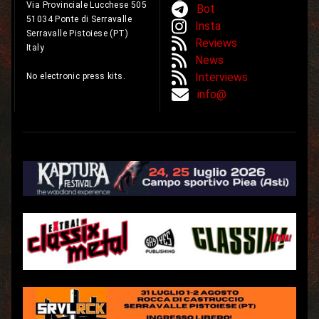
Via Provinciale Lucchese 505
Bot
51034 Ponte di Serravalle
Insta
Serravalle Pistoiese (PT)
Reviews
Italy
News
Interviews
No electronic press kits.
info@