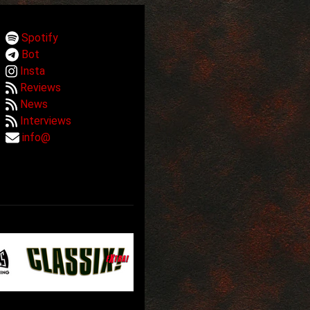
Spotify
Bot
Insta
Reviews
News
Interviews
info@