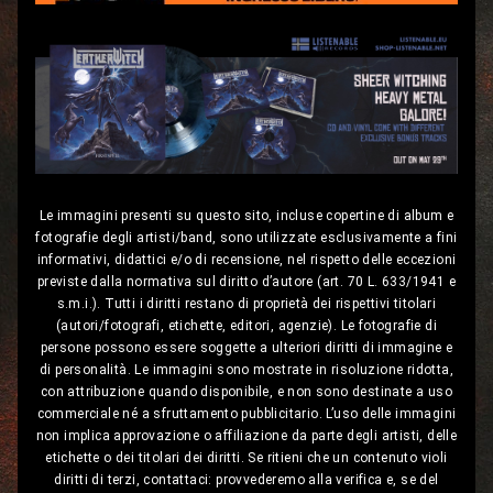
Le immagini presenti su questo sito, incluse copertine di album e
fotografie degli artisti/band, sono utilizzate esclusivamente a fini
informativi, didattici e/o di recensione, nel rispetto delle eccezioni
previste dalla normativa sul diritto d’autore (art. 70 L. 633/1941 e
s.m.i.). Tutti i diritti restano di proprietà dei rispettivi titolari
(autori/fotografi, etichette, editori, agenzie). Le fotografie di
persone possono essere soggette a ulteriori diritti di immagine e
di personalità. Le immagini sono mostrate in risoluzione ridotta,
con attribuzione quando disponibile, e non sono destinate a uso
commerciale né a sfruttamento pubblicitario. L’uso delle immagini
non implica approvazione o affiliazione da parte degli artisti, delle
etichette o dei titolari dei diritti. Se ritieni che un contenuto violi
diritti di terzi, contattaci: provvederemo alla verifica e, se del