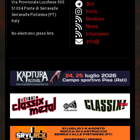
Via Provinciale Lucchese 505
Bot
51034 Ponte di Serravalle
Insta
Serravalle Pistoiese (PT)
Reviews
Italy
News
Interviews
No electronic press kits.
info@