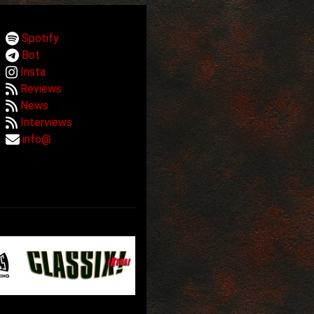
Spotify
Bot
Insta
Reviews
News
Interviews
info@