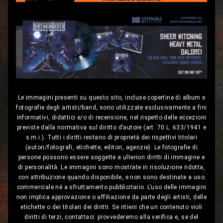
Le immagini presenti su questo sito, incluse copertine di album e
fotografie degli artisti/band, sono utilizzate esclusivamente a fini
informativi, didattici e/o di recensione, nel rispetto delle eccezioni
previste dalla normativa sul diritto d’autore (art. 70 L. 633/1941 e
s.m.i.). Tutti i diritti restano di proprietà dei rispettivi titolari
(autori/fotografi, etichette, editori, agenzie). Le fotografie di
persone possono essere soggette a ulteriori diritti di immagine e
di personalità. Le immagini sono mostrate in risoluzione ridotta,
con attribuzione quando disponibile, e non sono destinate a uso
commerciale né a sfruttamento pubblicitario. L’uso delle immagini
non implica approvazione o affiliazione da parte degli artisti, delle
etichette o dei titolari dei diritti. Se ritieni che un contenuto violi
diritti di terzi, contattaci: provvederemo alla verifica e, se del