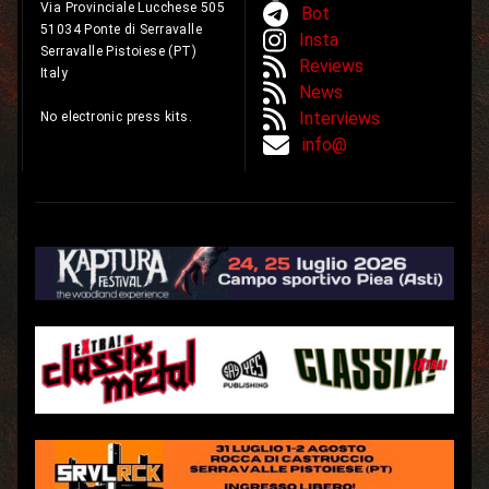
Via Provinciale Lucchese 505
Bot
51034 Ponte di Serravalle
Insta
Serravalle Pistoiese (PT)
Reviews
Italy
News
Interviews
No electronic press kits.
info@