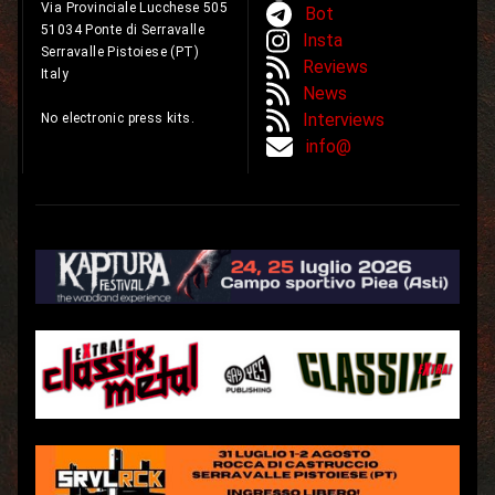
Via Provinciale Lucchese 505
Bot
51034 Ponte di Serravalle
Insta
Serravalle Pistoiese (PT)
Reviews
Italy
News
Interviews
No electronic press kits.
info@