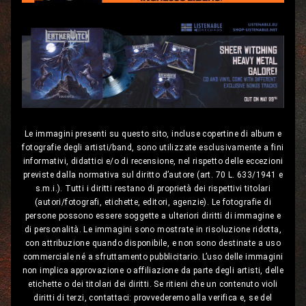
Le immagini presenti su questo sito, incluse copertine di album e
fotografie degli artisti/band, sono utilizzate esclusivamente a fini
informativi, didattici e/o di recensione, nel rispetto delle eccezioni
previste dalla normativa sul diritto d’autore (art. 70 L. 633/1941 e
s.m.i.). Tutti i diritti restano di proprietà dei rispettivi titolari
(autori/fotografi, etichette, editori, agenzie). Le fotografie di
persone possono essere soggette a ulteriori diritti di immagine e
di personalità. Le immagini sono mostrate in risoluzione ridotta,
con attribuzione quando disponibile, e non sono destinate a uso
commerciale né a sfruttamento pubblicitario. L’uso delle immagini
non implica approvazione o affiliazione da parte degli artisti, delle
etichette o dei titolari dei diritti. Se ritieni che un contenuto violi
diritti di terzi, contattaci: provvederemo alla verifica e, se del