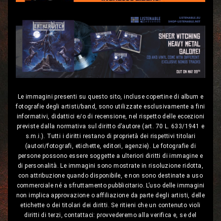
Le immagini presenti su questo sito, incluse copertine di album e
fotografie degli artisti/band, sono utilizzate esclusivamente a fini
informativi, didattici e/o di recensione, nel rispetto delle eccezioni
previste dalla normativa sul diritto d’autore (art. 70 L. 633/1941 e
s.m.i.). Tutti i diritti restano di proprietà dei rispettivi titolari
(autori/fotografi, etichette, editori, agenzie). Le fotografie di
persone possono essere soggette a ulteriori diritti di immagine e
di personalità. Le immagini sono mostrate in risoluzione ridotta,
con attribuzione quando disponibile, e non sono destinate a uso
commerciale né a sfruttamento pubblicitario. L’uso delle immagini
non implica approvazione o affiliazione da parte degli artisti, delle
etichette o dei titolari dei diritti. Se ritieni che un contenuto violi
diritti di terzi, contattaci: provvederemo alla verifica e, se del