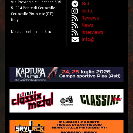
Via Provinciale Lucchese 505
Bot
51034 Ponte di Serravalle
Insta
Serravalle Pistoiese (PT)
Reviews
Italy
News
Interviews
No electronic press kits.
info@