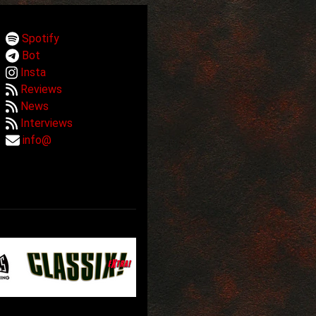
Spotify
Bot
Insta
Reviews
News
Interviews
info@