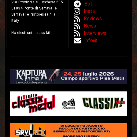
Via Provinciale Lucchese 505
Bot
51034 Ponte di Serravalle
Insta
Serravalle Pistoiese (PT)
Reviews
Italy
News
Interviews
No electronic press kits.
info@