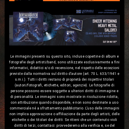
Le immagini presenti su questo sito, incluse copertine di album e
fotografie degli artisti/band, sono utilizzate esclusivamente a fini
informativi, didattici e/o di recensione, nel rispetto delle eccezioni
previste dalla normativa sul diritto d’autore (art. 70 L. 633/1941 e
s.m.i.). Tutti i diritti restano di proprietà dei rispettivi titolari
(autori/fotografi, etichette, editori, agenzie). Le fotografie di
persone possono essere soggette a ulteriori diritti di immagine e
di personalità. Le immagini sono mostrate in risoluzione ridotta,
con attribuzione quando disponibile, e non sono destinate a uso
commerciale né a sfruttamento pubblicitario. L’uso delle immagini
non implica approvazione o affiliazione da parte degli artisti, delle
etichette o dei titolari dei diritti. Se ritieni che un contenuto violi
diritti di terzi, contattaci: provvederemo alla verifica e, se del