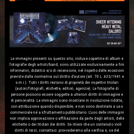
Le immagini presenti su questo sito, incluse copertine di album e
fotografie degli artisti/band, sono utilizzate esclusivamente a fini
informativi, didattici e/o di recensione, nel rispetto delle eccezioni
previste dalla normativa sul diritto d’autore (art. 70 L. 633/1941 e
s.m.i.). Tutti i diritti restano di proprietà dei rispettivi titolari
(autori/fotografi, etichette, editori, agenzie). Le fotografie di
persone possono essere soggette a ulteriori diritti di immagine e
di personalità. Le immagini sono mostrate in risoluzione ridotta,
con attribuzione quando disponibile, e non sono destinate a uso
commerciale né a sfruttamento pubblicitario. L’uso delle immagini
non implica approvazione o affiliazione da parte degli artisti, delle
etichette o dei titolari dei diritti. Se ritieni che un contenuto violi
diritti di terzi, contattaci: provvederemo alla verifica e, se del