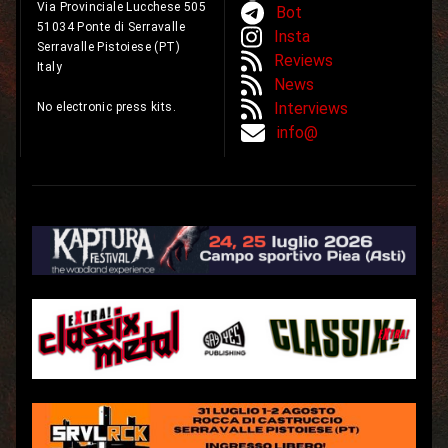
Via Provinciale Lucchese 505
Bot
51034 Ponte di Serravalle
Insta
Serravalle Pistoiese (PT)
Reviews
Italy
News
Interviews
No electronic press kits.
info@