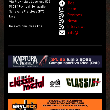
Via Provinciale Lucchese 505
Bot
51034 Ponte di Serravalle
Insta
Serravalle Pistoiese (PT)
Reviews
Italy
News
Interviews
No electronic press kits.
info@