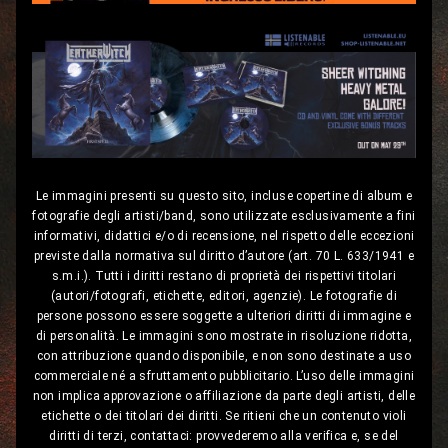
Le immagini presenti su questo sito, incluse copertine di album e
fotografie degli artisti/band, sono utilizzate esclusivamente a fini
informativi, didattici e/o di recensione, nel rispetto delle eccezioni
previste dalla normativa sul diritto d’autore (art. 70 L. 633/1941 e
s.m.i.). Tutti i diritti restano di proprietà dei rispettivi titolari
(autori/fotografi, etichette, editori, agenzie). Le fotografie di
persone possono essere soggette a ulteriori diritti di immagine e
di personalità. Le immagini sono mostrate in risoluzione ridotta,
con attribuzione quando disponibile, e non sono destinate a uso
commerciale né a sfruttamento pubblicitario. L’uso delle immagini
non implica approvazione o affiliazione da parte degli artisti, delle
etichette o dei titolari dei diritti. Se ritieni che un contenuto violi
diritti di terzi, contattaci: provvederemo alla verifica e, se del