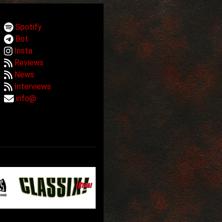
Spotify
Bot
Insta
Reviews
News
Interviews
info@