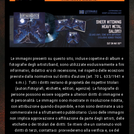
Le immagini presenti su questo sito, incluse copertine di album e
fotografie degli artisti/band, sono utilizzate esclusivamente a fini
informativi, didattici e/o di recensione, nel rispetto delle eccezioni
previste dalla normativa sul diritto d’autore (art. 70 L. 633/1941 e
s.m.i.). Tutti i diritti restano di proprietà dei rispettivi titolari
(autori/fotografi, etichette, editori, agenzie). Le fotografie di
persone possono essere soggette a ulteriori diritti di immagine e
di personalità. Le immagini sono mostrate in risoluzione ridotta,
con attribuzione quando disponibile, e non sono destinate a uso
commerciale né a sfruttamento pubblicitario. L’uso delle immagini
non implica approvazione o affiliazione da parte degli artisti, delle
etichette o dei titolari dei diritti. Se ritieni che un contenuto violi
diritti di terzi, contattaci: provvederemo alla verifica e, se del