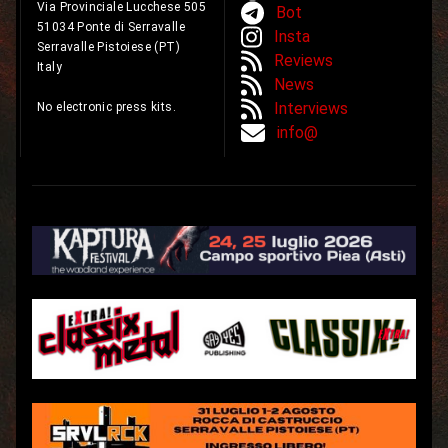
Via Provinciale Lucchese 505
Bot
51034 Ponte di Serravalle
Insta
Serravalle Pistoiese (PT)
Reviews
Italy
News
Interviews
No electronic press kits.
info@