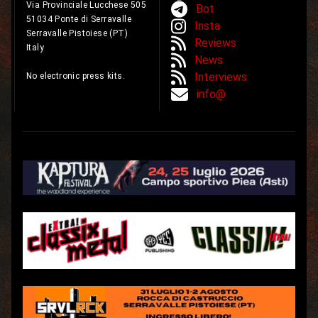
Via Provinciale Lucchese 505
Bot
51034 Ponte di Serravalle
Insta
Serravalle Pistoiese (PT)
Reviews
Italy
News
Interviews
No electronic press kits.
info@