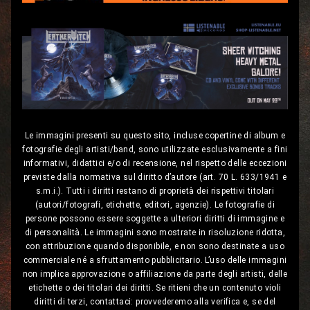
Le immagini presenti su questo sito, incluse copertine di album e
fotografie degli artisti/band, sono utilizzate esclusivamente a fini
informativi, didattici e/o di recensione, nel rispetto delle eccezioni
previste dalla normativa sul diritto d’autore (art. 70 L. 633/1941 e
s.m.i.). Tutti i diritti restano di proprietà dei rispettivi titolari
(autori/fotografi, etichette, editori, agenzie). Le fotografie di
persone possono essere soggette a ulteriori diritti di immagine e
di personalità. Le immagini sono mostrate in risoluzione ridotta,
con attribuzione quando disponibile, e non sono destinate a uso
commerciale né a sfruttamento pubblicitario. L’uso delle immagini
non implica approvazione o affiliazione da parte degli artisti, delle
etichette o dei titolari dei diritti. Se ritieni che un contenuto violi
diritti di terzi, contattaci: provvederemo alla verifica e, se del