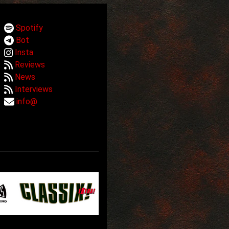
Spotify
Bot
Insta
Reviews
News
Interviews
info@