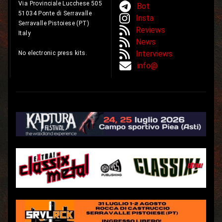
Via Provinciale Lucchese 505
Bot
51034 Ponte di Serravalle
Insta
Serravalle Pistoiese (PT)
Reviews
Italy
News
Interviews
No electronic press kits.
info@