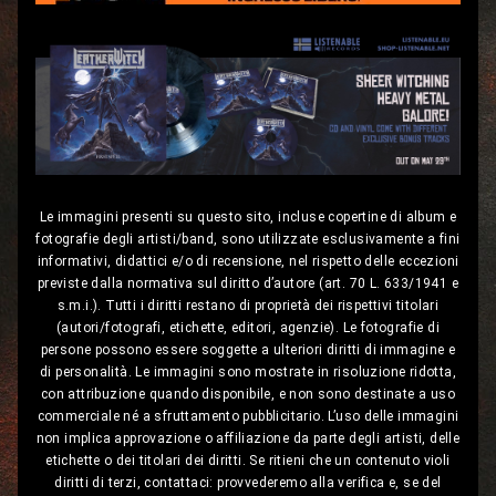
Le immagini presenti su questo sito, incluse copertine di album e
fotografie degli artisti/band, sono utilizzate esclusivamente a fini
informativi, didattici e/o di recensione, nel rispetto delle eccezioni
previste dalla normativa sul diritto d’autore (art. 70 L. 633/1941 e
s.m.i.). Tutti i diritti restano di proprietà dei rispettivi titolari
(autori/fotografi, etichette, editori, agenzie). Le fotografie di
persone possono essere soggette a ulteriori diritti di immagine e
di personalità. Le immagini sono mostrate in risoluzione ridotta,
con attribuzione quando disponibile, e non sono destinate a uso
commerciale né a sfruttamento pubblicitario. L’uso delle immagini
non implica approvazione o affiliazione da parte degli artisti, delle
etichette o dei titolari dei diritti. Se ritieni che un contenuto violi
diritti di terzi, contattaci: provvederemo alla verifica e, se del