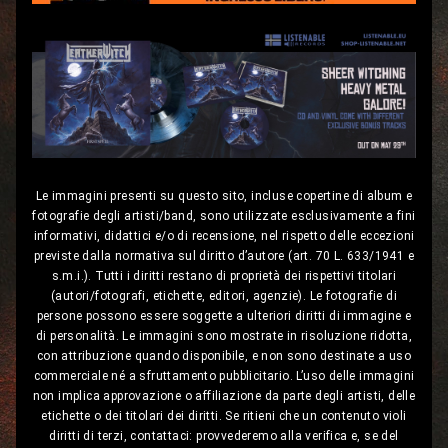
Le immagini presenti su questo sito, incluse copertine di album e
fotografie degli artisti/band, sono utilizzate esclusivamente a fini
informativi, didattici e/o di recensione, nel rispetto delle eccezioni
previste dalla normativa sul diritto d’autore (art. 70 L. 633/1941 e
s.m.i.). Tutti i diritti restano di proprietà dei rispettivi titolari
(autori/fotografi, etichette, editori, agenzie). Le fotografie di
persone possono essere soggette a ulteriori diritti di immagine e
di personalità. Le immagini sono mostrate in risoluzione ridotta,
con attribuzione quando disponibile, e non sono destinate a uso
commerciale né a sfruttamento pubblicitario. L’uso delle immagini
non implica approvazione o affiliazione da parte degli artisti, delle
etichette o dei titolari dei diritti. Se ritieni che un contenuto violi
diritti di terzi, contattaci: provvederemo alla verifica e, se del