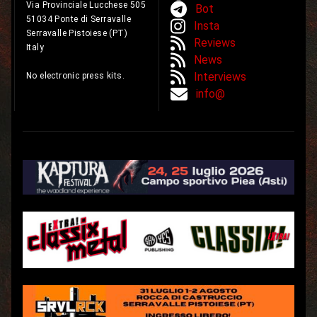
Via Provinciale Lucchese 505
Bot
51034 Ponte di Serravalle
Insta
Serravalle Pistoiese (PT)
Reviews
Italy
News
Interviews
No electronic press kits.
info@