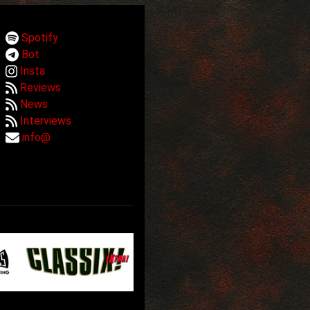
Spotify
Bot
Insta
Reviews
News
Interviews
info@