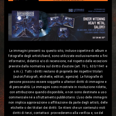
Le immagini presenti su questo sito, incluse copertine di album e
fotografie degli artisti/band, sono utilizzate esclusivamente a fini
informativi, didattici e/o di recensione, nel rispetto delle eccezioni
previste dalla normativa sul diritto d’autore (art. 70 L. 633/1941 e
s.m.i.). Tutti i diritti restano di proprietà dei rispettivi titolari
(autori/fotografi, etichette, editori, agenzie). Le fotografie di
persone possono essere soggette a ulteriori diritti di immagine e
di personalità. Le immagini sono mostrate in risoluzione ridotta,
con attribuzione quando disponibile, e non sono destinate a uso
commerciale né a sfruttamento pubblicitario. L’uso delle immagini
non implica approvazione o affiliazione da parte degli artisti, delle
etichette o dei titolari dei diritti. Se ritieni che un contenuto violi
diritti di terzi, contattaci: provvederemo alla verifica e, se del