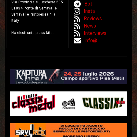
Via Provinciale Lucchese 505
Bot
51034 Ponte di Serravalle
Insta
Serravalle Pistoiese (PT)
Reviews
Italy
News
Interviews
No electronic press kits.
info@