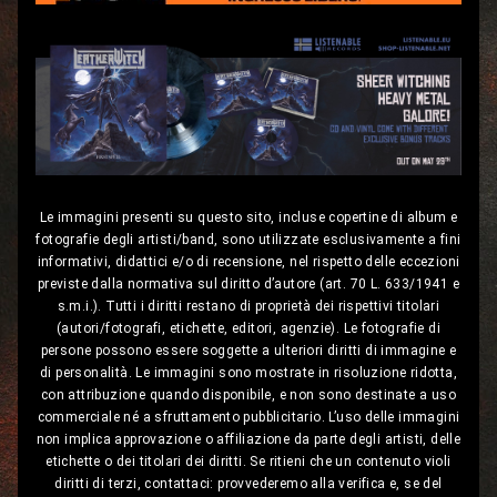
Le immagini presenti su questo sito, incluse copertine di album e
fotografie degli artisti/band, sono utilizzate esclusivamente a fini
informativi, didattici e/o di recensione, nel rispetto delle eccezioni
previste dalla normativa sul diritto d’autore (art. 70 L. 633/1941 e
s.m.i.). Tutti i diritti restano di proprietà dei rispettivi titolari
(autori/fotografi, etichette, editori, agenzie). Le fotografie di
persone possono essere soggette a ulteriori diritti di immagine e
di personalità. Le immagini sono mostrate in risoluzione ridotta,
con attribuzione quando disponibile, e non sono destinate a uso
commerciale né a sfruttamento pubblicitario. L’uso delle immagini
non implica approvazione o affiliazione da parte degli artisti, delle
etichette o dei titolari dei diritti. Se ritieni che un contenuto violi
diritti di terzi, contattaci: provvederemo alla verifica e, se del