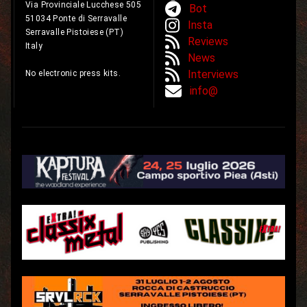
Via Provinciale Lucchese 505
Bot
51034 Ponte di Serravalle
Insta
Serravalle Pistoiese (PT)
Reviews
Italy
News
Interviews
No electronic press kits.
info@