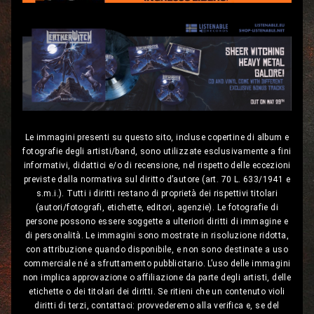
Le immagini presenti su questo sito, incluse copertine di album e
fotografie degli artisti/band, sono utilizzate esclusivamente a fini
informativi, didattici e/o di recensione, nel rispetto delle eccezioni
previste dalla normativa sul diritto d’autore (art. 70 L. 633/1941 e
s.m.i.). Tutti i diritti restano di proprietà dei rispettivi titolari
(autori/fotografi, etichette, editori, agenzie). Le fotografie di
persone possono essere soggette a ulteriori diritti di immagine e
di personalità. Le immagini sono mostrate in risoluzione ridotta,
con attribuzione quando disponibile, e non sono destinate a uso
commerciale né a sfruttamento pubblicitario. L’uso delle immagini
non implica approvazione o affiliazione da parte degli artisti, delle
etichette o dei titolari dei diritti. Se ritieni che un contenuto violi
diritti di terzi, contattaci: provvederemo alla verifica e, se del