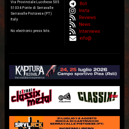
Via Provinciale Lucchese 505
Bot
51034 Ponte di Serravalle
Insta
Serravalle Pistoiese (PT)
Reviews
Italy
News
Interviews
No electronic press kits.
info@