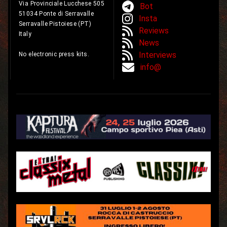
Via Provinciale Lucchese 505
Bot
51034 Ponte di Serravalle
Insta
Serravalle Pistoiese (PT)
Reviews
Italy
News
Interviews
No electronic press kits.
info@