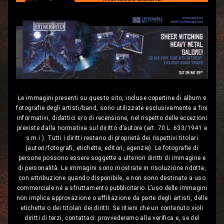
Le immagini presenti su questo sito, incluse copertine di album e
fotografie degli artisti/band, sono utilizzate esclusivamente a fini
informativi, didattici e/o di recensione, nel rispetto delle eccezioni
previste dalla normativa sul diritto d’autore (art. 70 L. 633/1941 e
s.m.i.). Tutti i diritti restano di proprietà dei rispettivi titolari
(autori/fotografi, etichette, editori, agenzie). Le fotografie di
persone possono essere soggette a ulteriori diritti di immagine e
di personalità. Le immagini sono mostrate in risoluzione ridotta,
con attribuzione quando disponibile, e non sono destinate a uso
commerciale né a sfruttamento pubblicitario. L’uso delle immagini
non implica approvazione o affiliazione da parte degli artisti, delle
etichette o dei titolari dei diritti. Se ritieni che un contenuto violi
diritti di terzi, contattaci: provvederemo alla verifica e, se del